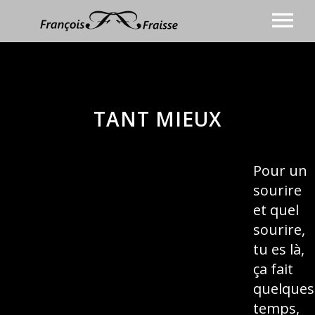
BIOGRAPHIE
CHANSON
Discographie
ANIMATION
TANT MIEUX
COACHING VOCAL
Vidéos
BLOG
Presse
Pour un
CONTACT
Agenda
sourire
Prochaines dates
Photos
et quel
sourire,
tu es là,
ça fait
quelques
temps,