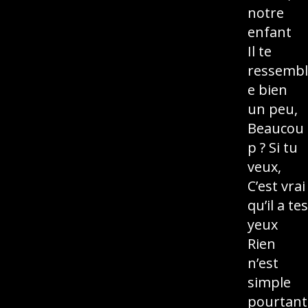
notre
enfant
Il te
ressembl
e bien
un peu,
Beaucou
p ? Si tu
veux,
C’est vrai
qu’il a tes
yeux
Rien
n’est
simple
pourtant