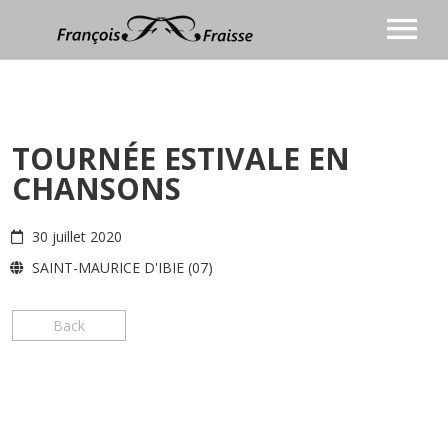
BIOGRAPHIE
CHANSON
TOURNÉE ESTIVALE EN
Discographie
ANIMATION
CHANSONS
COACHING VOCAL
Vidéos
BLOG
Presse
30 juillet 2020
CONTACT
Agenda
SAINT-MAURICE D'IBIE (07)
Prochaines dates
Photos
Back