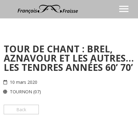
BIOGRAPHIE
CHANSON
TOUR DE CHANT : BREL,
Discographie
ANIMATION
AZNAVOUR ET LES AUTRES…
COACHING VOCAL
Vidéos
LES TENDRES ANNÉES 60’ 70’
BLOG
Presse
CONTACT
Agenda
10 mars 2020
Prochaines dates
Photos
TOURNON (07)
Back