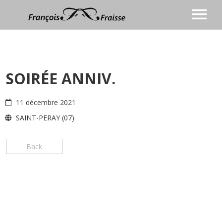
BIOGRAPHIE
CHANSON
SOIRÉE ANNIV.
Discographie
ANIMATION
COACHING VOCAL
Vidéos
11 décembre 2021
BLOG
Presse
SAINT-PERAY (07)
CONTACT
Agenda
Prochaines dates
Photos
Back