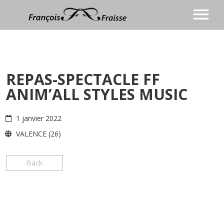
BIOGRAPHIE
CHANSON
REPAS-SPECTACLE FF
Discographie
ANIMATION
ANIM’ALL STYLES MUSIC
COACHING VOCAL
Vidéos
BLOG
Presse
1 janvier 2022
CONTACT
Agenda
VALENCE (26)
Prochaines dates
Photos
Back