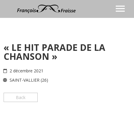
BIOGRAPHIE
CHANSON
« LE HIT PARADE DE LA
Discographie
ANIMATION
CHANSON »
COACHING VOCAL
Vidéos
BLOG
Presse
2 décembre 2021
CONTACT
Agenda
SAINT-VALLIER (26)
Prochaines dates
Photos
Back