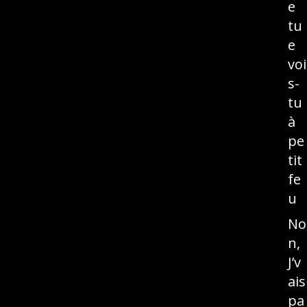
e
tu
e
voi
s-
tu
à
pe
tit
fe
u
No
n,
J’v
ais
pa