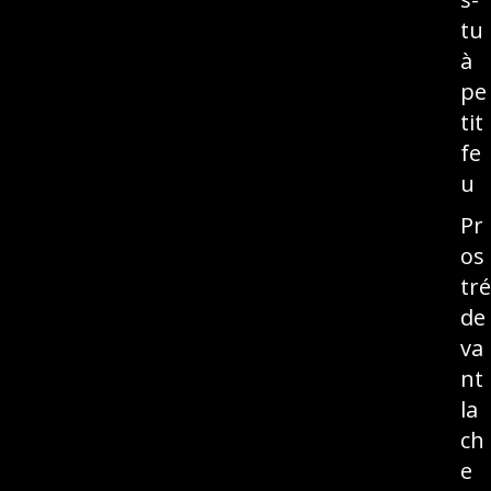
tu
à
pe
tit
fe
u
Pr
os
tré
de
va
nt
la
ch
e