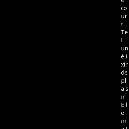
co
ur
t
Te
l
un
éli
xir
de
pl
ais
ir
Ell
e
m’
all