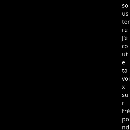
so
us
ter
re
J’é
co
ut
e
ta
voi
x
su
r
l’ré
po
nd