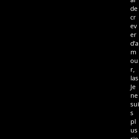
de
cr
ev
er
d’a
m
ou
r,
las
Je
ne
sui
s
pl
us
rie