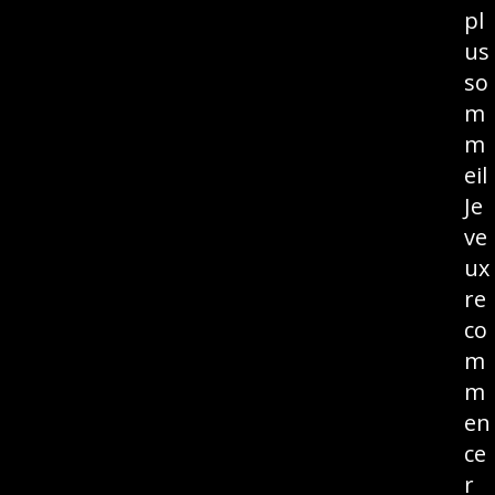
pl
us
so
m
m
eil
Je
ve
ux
re
co
m
m
en
ce
r