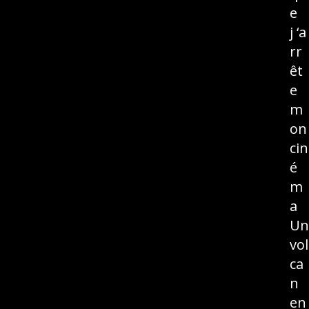
e
j ‘a
rr
êt
e
m
on
cin
é
m
a
Un
vol
ca
n
en