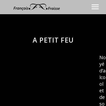
BIOGRAPHIE
CHANSON
Discographie
ANIMATION
A PETIT FEU
COACHING VOCAL
Vidéos
BLOG
Presse
No
CONTACT
Agenda
yé
Prochaines dates
Photos
d’a
lco
ol
et
de
so