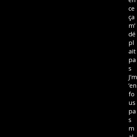
ce
ça
m’
dé
pl
ait
pa
s
J’m
’en
fo
us
pa
s
m
al