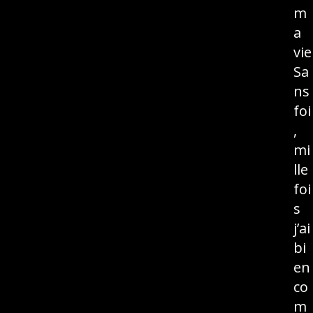
m
a
vie
Sa
ns
foi
,
mi
lle
foi
s
j’ai
bi
en
co
m