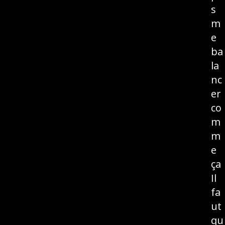
s
m
e
ba
la
nc
er
co
m
m
e
ça
Il
fa
ut
qu