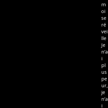
m
oi
se
ré
vei
lle
Je
n’a
i
pl
us
pe
ur,
je
n’a
i