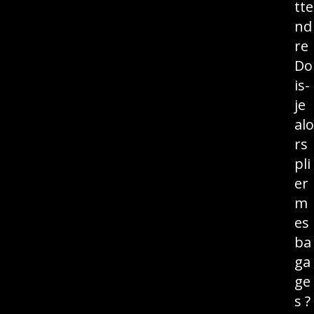
tte
nd
re
Do
is-
je
alo
rs
pli
er
m
es
ba
ga
ge
s ?