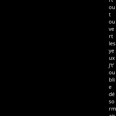
ou
t
ou
ve
rt
les
ye
ux
J’t’
ou
bli
e
dé
so
rm
ais