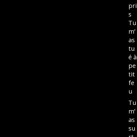
pri
s
Tu
m’
as
tu
é à
pe
tit
fe
u
Tu
m’
as
su
rt