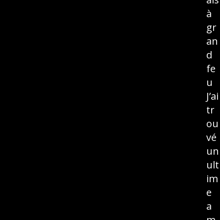
à
gr
an
d
fe
u
J’ai
tr
ou
vé
un
ult
im
e
a
m