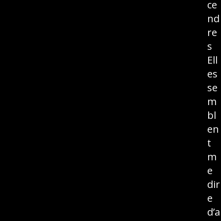
ce
nd
re
s
Ell
es
se
m
bl
en
t
m
e
dir
e
d’a