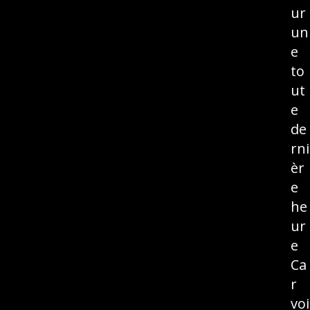
ur
un
e
to
ut
e
de
rni
èr
e
he
ur
e
Ca
r
voi